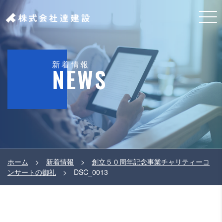
新着情報
NEWS
ホーム
>
新着情報
>
創立５０周年記念事業チャリティーコ
ンサートの御礼
>
DSC_0013